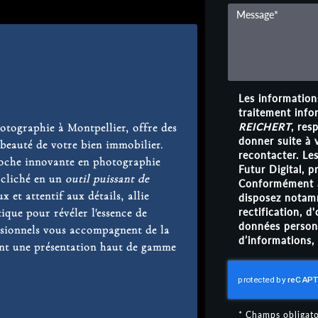
Les informations
traitement info
REICHERT
, res
ographie à Montpellier, offre des
donner suite à
 beauté de votre bien immobilier.
recontacter. Le
roche innovante en photographie
Futur Digital,
 cliché en un
outil puissant de
Conformément à
x et attentif aux détails, allie
disposez notamm
rectification, d
tique pour révéler l'essence de
données personn
sionnels vous accompagnent de la
d’informations,
ant une présentation haut de gamme
*
Champs obligato