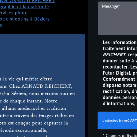
té avec ARNAUD REICHERT
graphie et la maternité
ervices photo
re shooting à Béziers
s
Les informations
traitement info
REICHERT
, res
donner suite à
recontacter. Le
Futur Digital,
 la vie qui mérite d'être
Conformément à
disposez notamm
 passion. Chez ARNAUD REICHERT,
rectification, d
ité à Béziers, nous mettons tout en
données personn
e de chaque instant. Notre
d’informations,
 alliant modernité et tradition
oire à travers des images riches en
oto est conçue pour capturer la
période exceptionnelle,
*
Champs obligato