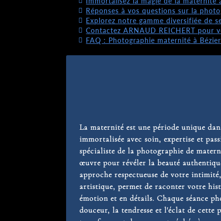
Immortalisez la magie de la materni
Réponses à vos questions sur la photo
Explorez notre gamme diversifiée de s
Contactez ARNAUD REICHERT pour vot
FAQ : Photographie maternité à Bézier
La maternité est une période unique dans
immortalisée avec soin, expertise et
spécialiste de la photographie de matern
œuvre pour révéler la beauté authentiqu
approche respectueuse de votre intimité,
artistique, permet de raconter votre hist
émotion et en détails. Chaque séance ph
douceur, la tendresse et l'éclat de cette 