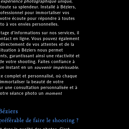
e
expérience photographique unique
,
toute sa splendeur. Installé à Béziers,
rofessionnel pour immortaliser vos
votre écoute pour répondre à toutes
to à vos envies personnelles.
age d'informations sur nos services, il
contact en ligne. Vous pouvez également
directement de vos attentes et de la
situation à Béziers nous permet
ts, garantissant ainsi une réactivité et
 de votre shooting. Faites confiance à
e instant en un
souvenir impérissable
.
ce complet et personnalisé, où chaque
 immortaliser la beauté de votre
our une consultation personnalisée et à
votre séance photo un
moment
Béziers
référable de faire le shooting ?