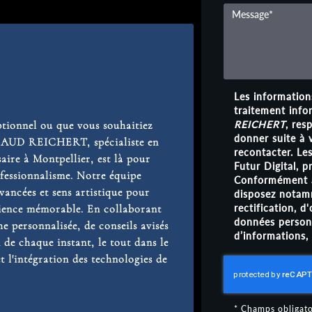
Les informations
traitement info
REICHERT
, res
ptionnel ou que vous souhaitiez
donner suite à
NAUD REICHERT, spécialiste en
recontacter. Le
aire à Montpellier
, est là pour
Futur Digital,
fessionnalisme. Notre équipe
Conformément à
vancées et sens artistique pour
disposez notamm
rectification, d
ience mémorable. En collaborant
données personn
e personnalisée, de conseils avisés
d’informations,
 de chaque instant, le tout dans le
t l'intégration des technologies de
*
Champs obligato