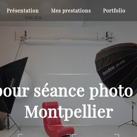
Présentation
Mes prestations
Portfolio
our séance photo 
Montpellier