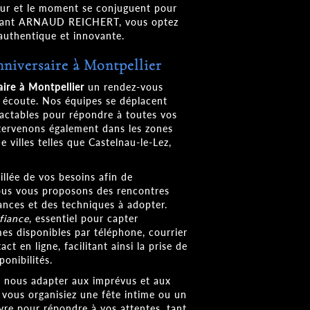
leur et le moment se conjuguent pour
sissant ARNAUD REICHERT, vous optez
authentique et innovante.
niversaire à Montpellier
ire à Montpellier
un rendez-vous
écoute. Nos équipes se déplacent
tactables pour répondre à toutes vos
intervenons également dans les zones
e villes telles que Castelnau-le-Lez,
llée de vos besoins afin de
ous vous proposons des rencontres
iances et des techniques à adopter.
fiance
, essentiel pour capter
es disponibles par téléphone, courrier
t en ligne, facilitant ainsi la prise de
onibilités.
de nous adapter aux imprévus et aux
 vous organisiez une fête intime ou un
re pour répondre à vos attentes, tant