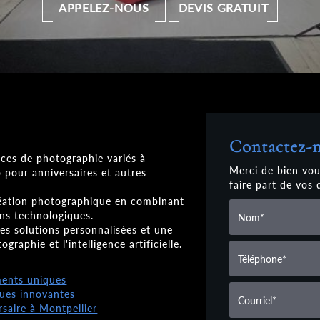
APPELEZ-NOUS
DEVIS GRATUIT
Contactez-
es de photographie variés à
Merci de bien vou
pour anniversaires et autres
faire part de vos
création photographique en combinant
ons technologiques.
 solutions personnalisées et une
graphie et l'intelligence artificielle.
ments uniques
ues innovantes
saire à Montpellier